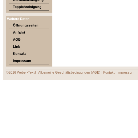
Teppichreinigung
Weitere Daten
Öffnungszeiten
Anfahrt
AGB
Link
Kontakt
Impressum
©2016 Weber-Textil
|
Allgemeine Geschäftsbedingungen (AGB)
|
Kontakt
|
Impressum