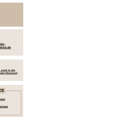
ber-
ktur.de
 auch in der
otel Deimann!
CE
eder
antara