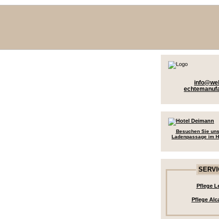
info@we
echtemanufa
Besuchen Sie uns
Ladenpassage im H
SERVI
Pflege L
Pflege Alc