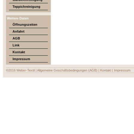
Teppichreinigung
Weitere Daten
Öffnungszeiten
Anfahrt
AGB
Link
Kontakt
Impressum
©2016 Weber-Textil
|
Allgemeine Geschäftsbedingungen (AGB)
|
Kontakt
|
Impressum